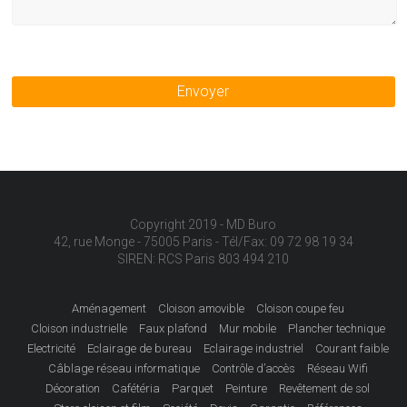
Envoyer
Copyright 2019 - MD Buro
42, rue Monge - 75005 Paris - Tél/Fax: 09 72 98 19 34
SIREN: RCS Paris 803 494 210
Aménagement
Cloison amovible
Cloison coupe feu
Cloison industrielle
Faux plafond
Mur mobile
Plancher technique
Electricité
Eclairage de bureau
Eclairage industriel
Courant faible
Câblage réseau informatique
Contrôle d’accès
Réseau Wifi
Décoration
Cafétéria
Parquet
Peinture
Revêtement de sol